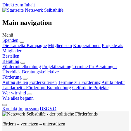
Direkt zum Inhalt
Netzwerk Selbsthilfe
Main navigation
Menü
Spenden
Die Lametta-Kampagne
Mitglied sein
Kooperationen
Projekte als
Mitglieder
Bestellen
Beratung
Fördermittelberatung
Projektberatung
Termine für Beratungen
Überblick Beratungskollektive
Förderung
Antrag stellen
Förderkriterien
Termine zur Förderung
Antifa bleibt
Landarbeit - Fördertopf Brandenburg
Geförderte Projekte
Wer wir sind
Wie alles begann
Kontakt
Impressum
DSGVO
fördern – vernetzen – unterstützen