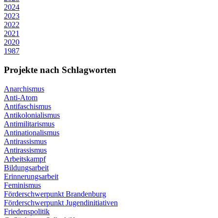
2024
2023
2022
2021
2020
1987
Projekte nach Schlagworten
Anarchismus
Anti-Atom
Antifaschismus
Antikolonialismus
Antimilitarismus
Antinationalismus
Antirassismus
Antirassismus
Arbeitskampf
Bildungsarbeit
Erinnerungsarbeit
Feminismus
Förderschwerpunkt Brandenburg
Förderschwerpunkt Jugendinitiativen
Friedenspolitik