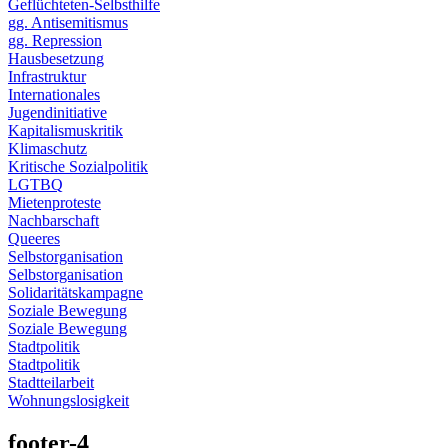
Geflüchteten-Selbsthilfe
gg. Antisemitismus
gg. Repression
Hausbesetzung
Infrastruktur
Internationales
Jugendinitiative
Kapitalismuskritik
Klimaschutz
Kritische Sozialpolitik
LGTBQ
Mietenproteste
Nachbarschaft
Queeres
Selbstorganisation
Selbstorganisation
Solidaritätskampagne
Soziale Bewegung
Soziale Bewegung
Stadtpolitik
Stadtpolitik
Stadtteilarbeit
Wohnungslosigkeit
footer-4