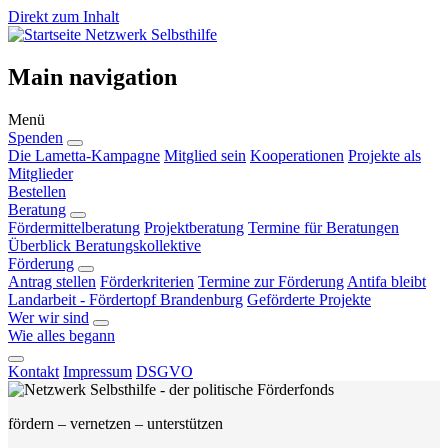
Direkt zum Inhalt
Netzwerk Selbsthilfe
Main navigation
Menü
Spenden
Die Lametta-Kampagne
Mitglied sein
Kooperationen
Projekte als
Mitglieder
Bestellen
Beratung
Fördermittelberatung
Projektberatung
Termine für Beratungen
Überblick Beratungskollektive
Förderung
Antrag stellen
Förderkriterien
Termine zur Förderung
Antifa bleibt
Landarbeit - Fördertopf Brandenburg
Geförderte Projekte
Wer wir sind
Wie alles begann
Kontakt
Impressum
DSGVO
fördern – vernetzen – unterstützen