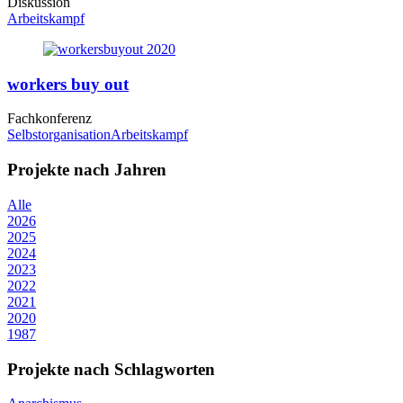
Diskussion
Arbeitskampf
workers buy out
Fachkonferenz
Selbstorganisation
Arbeitskampf
Projekte nach Jahren
Alle
2026
2025
2024
2023
2022
2021
2020
1987
Projekte nach Schlagworten