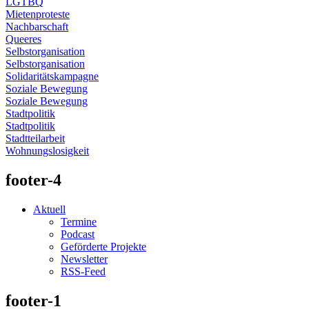
LGTBQ
Mietenproteste
Nachbarschaft
Queeres
Selbstorganisation
Selbstorganisation
Solidaritätskampagne
Soziale Bewegung
Soziale Bewegung
Stadtpolitik
Stadtpolitik
Stadtteilarbeit
Wohnungslosigkeit
footer-4
Aktuell
Termine
Podcast
Geförderte Projekte
Newsletter
RSS-Feed
footer-1