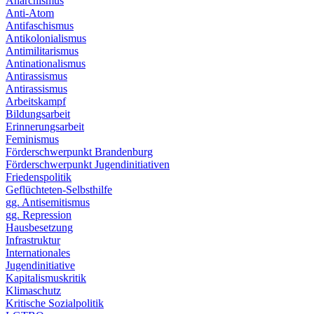
Anarchismus
Anti-Atom
Antifaschismus
Antikolonialismus
Antimilitarismus
Antinationalismus
Antirassismus
Antirassismus
Arbeitskampf
Bildungsarbeit
Erinnerungsarbeit
Feminismus
Förderschwerpunkt Brandenburg
Förderschwerpunkt Jugendinitiativen
Friedenspolitik
Geflüchteten-Selbsthilfe
gg. Antisemitismus
gg. Repression
Hausbesetzung
Infrastruktur
Internationales
Jugendinitiative
Kapitalismuskritik
Klimaschutz
Kritische Sozialpolitik