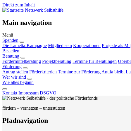
Direkt zum Inhalt
Netzwerk Selbsthilfe
Main navigation
Menü
Spenden
Die Lametta-Kampagne
Mitglied sein
Kooperationen
Projekte als Mit
Bestellen
Beratung
Fördermittelberatung
Projektberatung
Termine für Beratungen
Überbl
Förderung
Antrag stellen
Förderkriterien
Termine zur Förderung
Antifa bleibt L
Wer wir sind
Wie alles begann
Kontakt
Impressum
DSGVO
fördern – vernetzen – unterstützen
Pfadnavigation