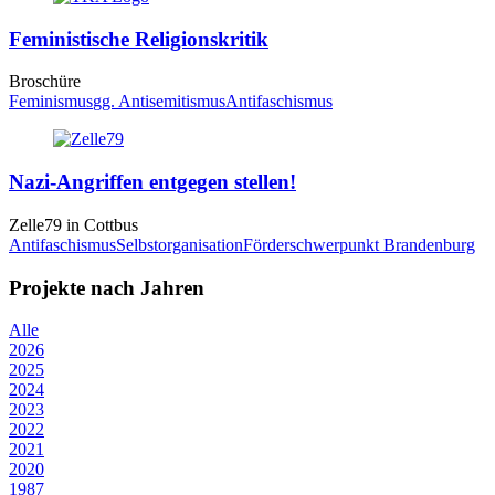
Feministische Religionskritik
Broschüre
Feminismus
gg. Antisemitismus
Antifaschismus
Nazi-Angriffen entgegen stellen!
Zelle
79
in Cottbus
Antifaschismus
Selbstorganisation
Förderschwerpunkt Brandenburg
Projekte nach Jahren
Alle
2026
2025
2024
2023
2022
2021
2020
1987