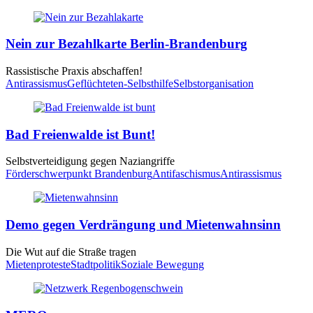
Nein zur Bezahlkarte Berlin-Brandenburg
Rassistische Praxis abschaffen!
Antirassismus
Geflüchteten-Selbsthilfe
Selbstorganisation
Bad Freienwalde ist Bunt!
Selbstverteidigung gegen Naziangriffe
Förderschwerpunkt Brandenburg
Antifaschismus
Antirassismus
Demo gegen Verdrängung und Mietenwahnsinn
Die Wut auf die Straße tragen
Mietenproteste
Stadtpolitik
Soziale Bewegung