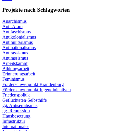
Projekte nach Schlagworten
Anarchismus
Anti-Atom
Antifaschismus
Antikolonialismus
Antimilitarismus
Antinationalismus
Antirassismus
Antirassismus
Arbeitskampf
Bildungsarbeit
Erinnerungsarbeit
Feminismus
Förderschwerpunkt Brandenburg
Förderschwerpunkt Jugendinitiativen
Friedenspolitik
Geflüchteten-Selbsthilfe
gg. Antisemitismus
gg. Repression
Hausbesetzung
Infrastruktur
Internationales