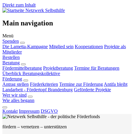
Direkt zum Inhalt
Netzwerk Selbsthilfe
Main navigation
Menü
Spenden
Die Lametta-Kampagne
Mitglied sein
Kooperationen
Projekte als
Mitglieder
Bestellen
Beratung
Fördermittelberatung
Projektberatung
Termine für Beratungen
Überblick Beratungskollektive
Förderung
Antrag stellen
Förderkriterien
Termine zur Förderung
Antifa bleibt
Landarbeit - Fördertopf Brandenburg
Geförderte Projekte
Wer wir sind
Wie alles begann
Kontakt
Impressum
DSGVO
fördern – vernetzen – unterstützen