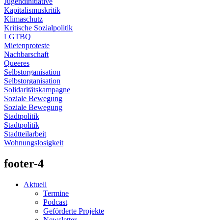
Jugendinitiative
Kapitalismuskritik
Klimaschutz
Kritische Sozialpolitik
LGTBQ
Mietenproteste
Nachbarschaft
Queeres
Selbstorganisation
Selbstorganisation
Solidaritätskampagne
Soziale Bewegung
Soziale Bewegung
Stadtpolitik
Stadtpolitik
Stadtteilarbeit
Wohnungslosigkeit
footer-4
Aktuell
Termine
Podcast
Geförderte Projekte
Newsletter